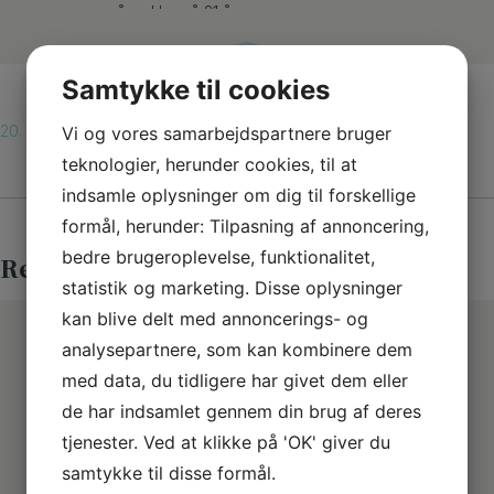
over en årrække på 21 år
Udført af:
Forskerhold fra Steno Diabetes Center
Copenhagen
Samtykke til cookies
Studietype:
Kohortestudie
20. november 2023
Vi og vores samarbejdspartnere bruger
teknologier, herunder cookies, til at
Finansiering:
Steno Diabetes Center Copenhagen
indsamle oplysninger om dig til forskellige
Deltagere:
13.750 personer mellem årene 1996 og
formål, herunder: Tilpasning af annoncering,
2018.
bedre brugeroplevelse, funktionalitet,
Relaterede artikler
statistik og marketing. Disse oplysninger
Læs hele artiklen bag studiet:
Declining Incidence
Rates of Distal Symmetric Polyneuropathy in People
kan blive delt med annoncerings- og
With Type 1 and Type 2 Diabetes in Denmark, With
analysepartnere, som kan kombinere dem
Indications of Distinct Patterns in Type 1 Diabetes
med data, du tidligere har givet dem eller
de har indsamlet gennem din brug af deres
tjenester. Ved at klikke på 'OK' giver du
samtykke til disse formål.