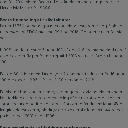
end for 20 år siden.
Bag studiet står blandt andre læge og ph.d.
Hatice Isik Mizrak fra SDCC.
Bedre behandling af risikofaktorer
I alt er 13.750 personer på tværs af diabetestyperne 1 og 2 blevet
undersøgt på SDCC mellem 1996 og 2018. Og tallene taler for sig
selv.
I 1996 var der næsten 5 ud af 100 af de 40-årige mænd med type 1-
diabetes, der fik perifer neuropati. I 2018 var tallet faldet til 1 ud af
100.
For de 60-årige mænd med type 2-diabetes faldt tallet fra 16 ud af
100 personer i 1996 til 8 ud af 100 personer i 2018.
Forskerne bag studiet mener, at den gode udvikling blandt andet
kan forklares med bedre behandling af de risikofaktorer, som er
forbundet med perifer neuropati. Forskerne fandt nemlig at både
langtidsblodsukkeret, blodtryk og kolesteroltallene var lavere hos
patienterne i 2018 end i 1996.
Regelmæssigt tjek af fødderne er afgørende