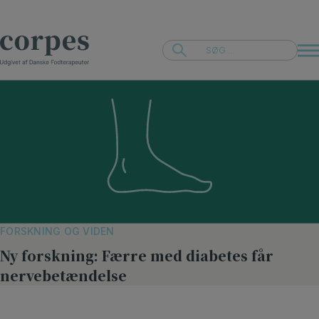
Hop
til
indholdet
FORSKNING OG VIDEN
Ny forskning: Færre med diabetes får
nervebetændelse