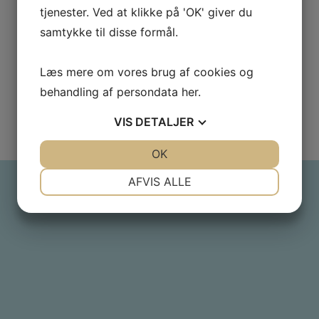
tjenester. Ved at klikke på 'OK' giver du
samtykke til disse formål.
Læs mere om vores brug af cookies og
behandling af persondata
her
.
VIS
DETALJER
JA
NEJ
OK
JA
NEJ
NØDVENDIGE
PRÆFERENCER
AFVIS ALLE
JA
NEJ
JA
NEJ
MARKETING
STATISTIK